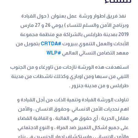
نفذ فريق اطوار ورشة عمل بعنوان ( حول القيادة
وبرنامج الأمن والسلم للنساء ) يومي 26 و 27 مارس
2019 بمدينة طرابلس بالشراكة مع منظمة مجموعة
الأبحاث والعمل التنموي ببيروت
#CRTDA
بتمويل من
معهد التضامن النسائي العالمي
#WLP
استهدفت هذه الورشة نازحات من تاورغاء و من الجنوب
الليبي من سبها ومن اوباري وكذلك ناشطات من مدينة
طرابلس و من مدينة جنزور
.
تناولت الورشة القيادة وتنمية الذات من أجل القيادة و
اهم نحديات الأمن الانساني ،وحقوق الانسان ، والأمن
مقابل الحرية : أي حقوق هي الغالبة ، و اتفاقية القضاء
على جميع اشكال التمييز ضد المراة ، و النوع الاجتماعي
والأمن الانساني ، واستكشاف ادوار الجنسين في بناء