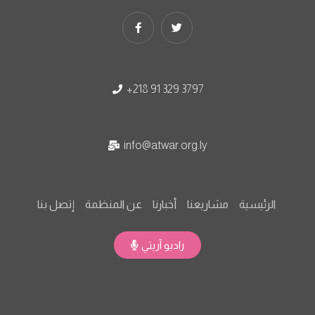
+218 91 329 3797​
info@atwar.org.ly
الرئيسية
مشاريعنا
أخبارنا
عن المنظمة
إتصل بنا
راديو آريتي